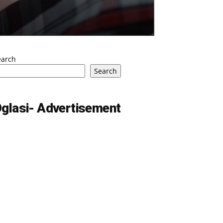
earch
Search
glasi- Advertisement