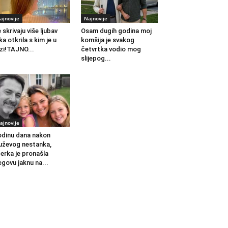
ajnovije
Najnovije
 skrivaju više ljubav
Osam dugih godina moj
ka otkrila s kim je u
komšija je svakog
zi!TAJNO...
četvrtka vodio mog
slijepog...
ajnovije
dinu dana nakon
ževog nestanka,
erka je pronašla
egovu jaknu na...