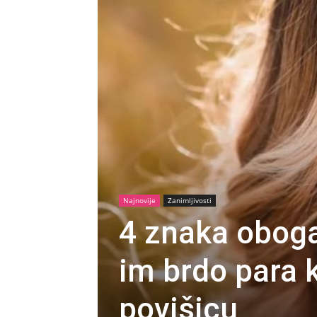
Najnovije
Zanimljivosti
4 znaka obogat
im brdo para kr
povišicu