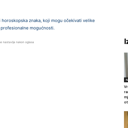
ri horoskopska znaka, koji mogu očekivati velike
e profesionalne mogućnosti.
I
se nastavlja nakon oglasa
N
Vr
ra
mj
ot