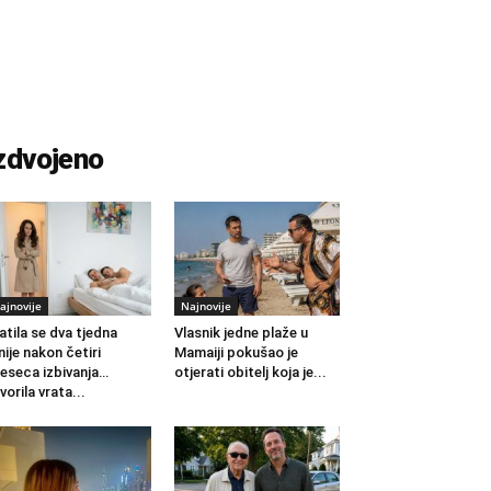
zdvojeno
ajnovije
Najnovije
atila se dva tjedna
Vlasnik jedne plaže u
nije nakon četiri
Mamaiji pokušao je
eseca izbivanja…
otjerati obitelj koja je...
vorila vrata...