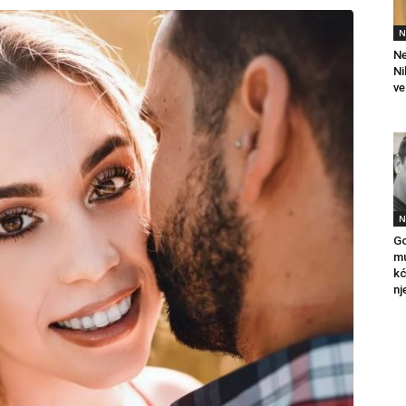
N
Ne
Ni
ve
N
Go
mu
kć
nj