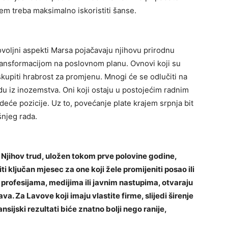
em treba maksimalno iskoristiti šanse.
ovoljni aspekti Marsa pojačavaju njihovu prirodnu
 transformacijom na poslovnom planu. Ovnovi koji su
kupiti hrabrost za promjenu. Mnogi će se odlučiti na
nudu iz inozemstva. Oni koji ostaju u postojećim radnim
eće pozicije. Uz to, povećanje plate krajem srpnja bit
šnjeg rada.
. Njihov trud, uložen tokom prve polovine godine,
i ključan mjesec za one koji žele promijeniti posao ili
 profesijama, medijima ili javnim nastupima, otvaraju
va. Za Lavove koji imaju vlastite firme, slijedi širenje
nsijski rezultati biće znatno bolji nego ranije,