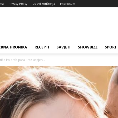
ama
Privacy Policy
Uslovi korištenja
Impressum
CRNA HRONIKA
RECEPTI
SAVJETI
SHOWBIZZ
SPORT
tiže im brdo para kroz uspjeh...