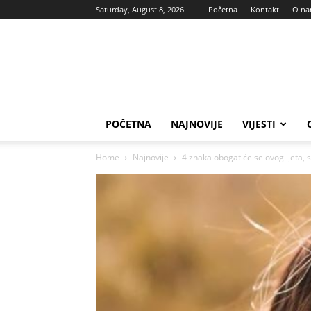
Saturday, August 8, 2026
Početna
Kontakt
O n
Vas
glas
POČETNA
NAJNOVIJE
VIJESTI
Home
Najnovije
4 znaka obogatiće se ovog ljeta, s