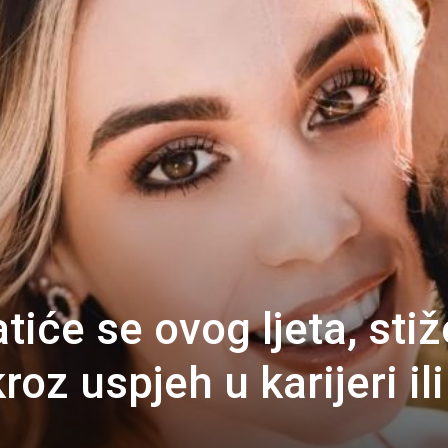
iće se ovog ljeta, stiž
oz uspjeh u karijeri ili