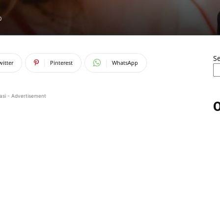
0
S
witter
Pinterest
WhatsApp
asi - Advertisement
O