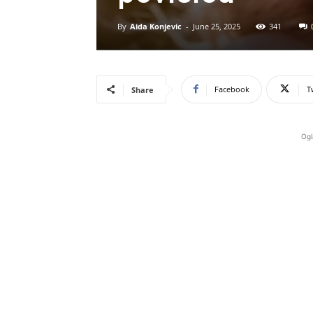
By
Aida Konjevic
-
June 25, 2025
341
Facebook
T
Share
Ogl