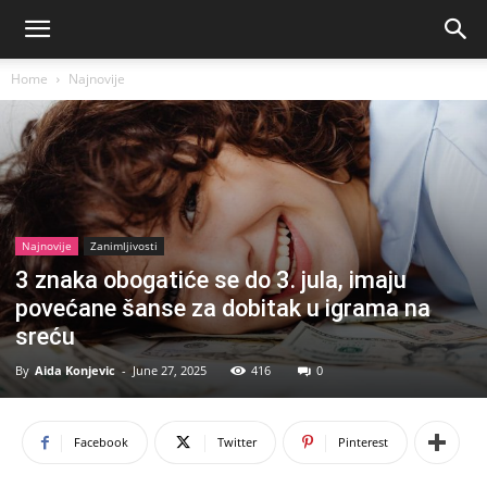
Home
Najnovije
Najnovije
Zanimljivosti
3 znaka obogatiće se do 3. jula, imaju
povećane šanse za dobitak u igrama na
sreću
By
Aida Konjevic
-
June 27, 2025
416
0
Facebook
Twitter
Pinterest