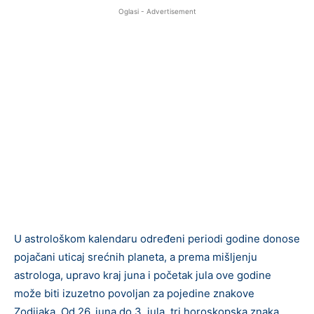
Oglasi - Advertisement
U astrološkom kalendaru određeni periodi godine donose
pojačani uticaj srećnih planeta, a prema mišljenju
astrologa, upravo kraj juna i početak jula ove godine
može biti izuzetno povoljan za pojedine znakove
Zodijaka. Od 26. juna do 3. jula, tri horoskopska znaka