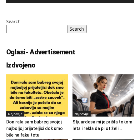
Search
Search
Oglasi- Advertisement
Izdvojeno
Najnovije
Najnovije
Donirala sam bubreg svojoj
Stjuardesa mi je prišla tokom
najboljoj prijateljici dok smo
leta i rekla da pilot želi...
bile na fakultetu.