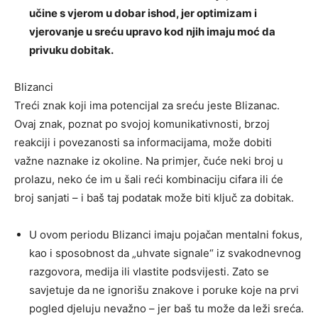
učine s vjerom u dobar ishod, jer optimizam i
vjerovanje u sreću upravo kod njih imaju moć da
privuku dobitak.
Blizanci
Treći znak koji ima potencijal za sreću jeste Blizanac.
Ovaj znak, poznat po svojoj komunikativnosti, brzoj
reakciji i povezanosti sa informacijama, može dobiti
važne naznake iz okoline. Na primjer, čuće neki broj u
prolazu, neko će im u šali reći kombinaciju cifara ili će
broj sanjati – i baš taj podatak može biti ključ za dobitak.
U ovom periodu Blizanci imaju pojačan mentalni fokus,
kao i sposobnost da „uhvate signale“ iz svakodnevnog
razgovora, medija ili vlastite podsvijesti. Zato se
savjetuje da ne ignorišu znakove i poruke koje na prvi
pogled djeluju nevažno – jer baš tu može da leži sreća.