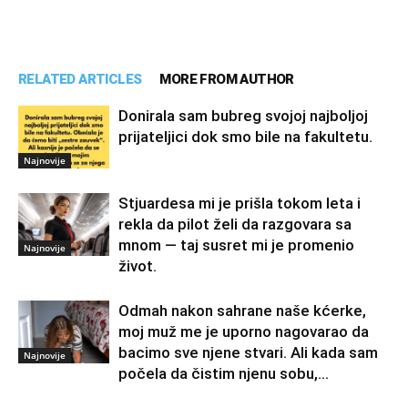
RELATED ARTICLES
MORE FROM AUTHOR
Donirala sam bubreg svojoj najboljoj
prijateljici dok smo bile na fakultetu.
Najnovije
Stjuardesa mi je prišla tokom leta i
rekla da pilot želi da razgovara sa
mnom — taj susret mi je promenio
Najnovije
život.
Odmah nakon sahrane naše kćerke,
moj muž me je uporno nagovarao da
bacimo sve njene stvari. Ali kada sam
Najnovije
počela da čistim njenu sobu,...