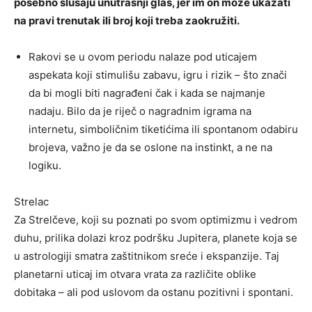
posebno slušaju unutrašnji glas, jer im on može ukazati
na pravi trenutak ili broj koji treba zaokružiti.
Rakovi se u ovom periodu nalaze pod uticajem
aspekata koji stimulišu zabavu, igru i rizik – što znači
da bi mogli biti nagrađeni čak i kada se najmanje
nadaju. Bilo da je riječ o nagradnim igrama na
internetu, simboličnim tiketićima ili spontanom odabiru
brojeva, važno je da se oslone na instinkt, a ne na
logiku.
Strelac
Za Strelčeve, koji su poznati po svom optimizmu i vedrom
duhu, prilika dolazi kroz podršku Jupitera, planete koja se
u astrologiji smatra zaštitnikom sreće i ekspanzije. Taj
planetarni uticaj im otvara vrata za različite oblike
dobitaka – ali pod uslovom da ostanu pozitivni i spontani.