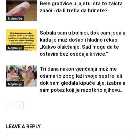
Bele grudvice u jajetu: šta to zaista
znači i da li treba da brinete?
Najnovije
Sobala sam u bolnici, dok sam jecala,
kada je muž došao i hladno rekao:
„Kakvo olakšanje. Sad mogu da te
Najnovije
ostavim bez osećaja krivice.“
Tri dana nakon vjenčanja muž me
ošamario zbog laži svoje sestre, ali
dok sam gledala kipuće ulje, izabrala
Najnovije
sam potez koji je razotkrio njihovu...
LEAVE A REPLY