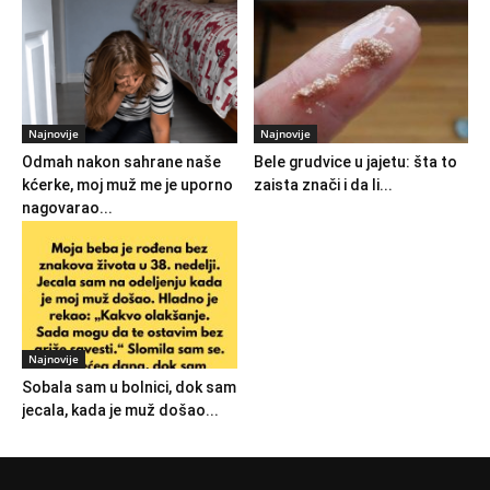
Najnovije
Najnovije
Odmah nakon sahrane naše
Bele grudvice u jajetu: šta to
kćerke, moj muž me je uporno
zaista znači i da li...
nagovarao...
Najnovije
Sobala sam u bolnici, dok sam
jecala, kada je muž došao...