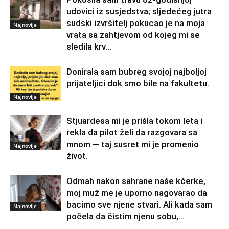
udovici iz susjedstva; sljedećeg jutra
sudski izvršitelj pokucao je na moja
Najnovije
vrata sa zahtjevom od kojeg mi se
sledila krv...
Donirala sam bubreg svojoj najboljoj
prijateljici dok smo bile na fakultetu.
Najnovije
Stjuardesa mi je prišla tokom leta i
rekla da pilot želi da razgovara sa
mnom — taj susret mi je promenio
Najnovije
život.
Odmah nakon sahrane naše kćerke,
moj muž me je uporno nagovarao da
bacimo sve njene stvari. Ali kada sam
Najnovije
počela da čistim njenu sobu,...