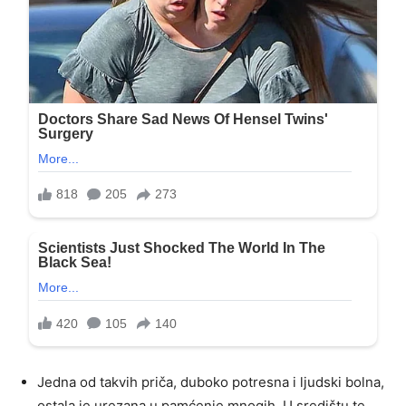
Jedna od takvih priča, duboko potresna i ljudski bolna,
ostala je urezana u pamćenje mnogih. U središtu te