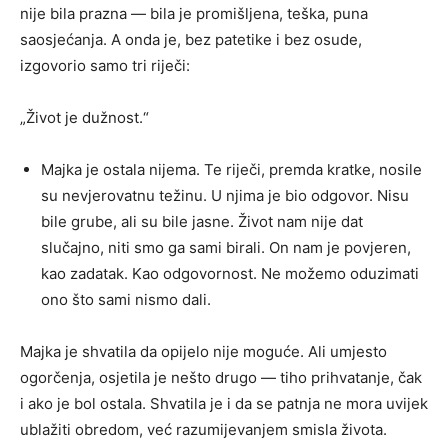
nije bila prazna — bila je promišljena, teška, puna
saosjećanja. A onda je, bez patetike i bez osude,
izgovorio samo tri riječi:
„Život je dužnost.“
Majka je ostala nijema. Te riječi, premda kratke, nosile
su nevjerovatnu težinu. U njima je bio odgovor. Nisu
bile grube, ali su bile jasne. Život nam nije dat
slučajno, niti smo ga sami birali. On nam je povjeren,
kao zadatak. Kao odgovornost. Ne možemo oduzimati
ono što sami nismo dali.
Majka je shvatila da opijelo nije moguće. Ali umjesto
ogorčenja, osjetila je nešto drugo — tiho prihvatanje, čak
i ako je bol ostala. Shvatila je i da se patnja ne mora uvijek
ublažiti obredom, već razumijevanjem smisla života.