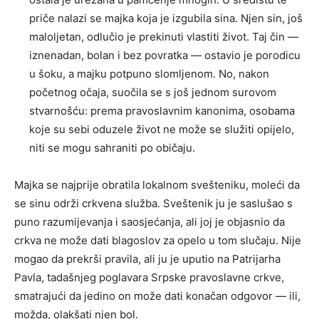
priče nalazi se majka koja je izgubila sina. Njen sin, još
maloljetan, odlučio je prekinuti vlastiti život. Taj čin —
iznenadan, bolan i bez povratka — ostavio je porodicu
u šoku, a majku potpuno slomljenom. No, nakon
početnog očaja, suočila se s još jednom surovom
stvarnošću: prema pravoslavnim kanonima, osobama
koje su sebi oduzele život ne može se služiti opijelo,
niti se mogu sahraniti po običaju.
Majka se najprije obratila lokalnom svešteniku, moleći da
se sinu održi crkvena služba. Sveštenik ju je saslušao s
puno razumijevanja i saosjećanja, ali joj je objasnio da
crkva ne može dati blagoslov za opelo u tom slučaju. Nije
mogao da prekrši pravila, ali ju je uputio na Patrijarha
Pavla, tadašnjeg poglavara Srpske pravoslavne crkve,
smatrajući da jedino on može dati konačan odgovor — ili,
možda, olakšati njen bol.