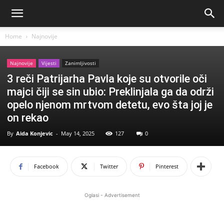
Home
Najnovije
Najnovije
Vijesti
Zanimljivosti
3 reči Patrijarha Pavla koje su otvorile oči
majci čiji se sin ubio: Preklinjala ga da održi
opelo njenom mrtvom detetu, evo šta joj je
on rekao
By
Aida Konjevic
-
May 14, 2025
127
0
Facebook
Twitter
Pinterest
Oglasi - Advertisement