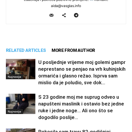
aida@vasglas.info
RELATED ARTICLES
MORE FROM AUTHOR
U posljednje vrijeme moj golemi gampr
neprestano se penjao na vrh kuhinjskih
ormarića i glasno režao. Isprva sam
Najnovije
mislio da je poludio, sve dok...
S 23 godine moj me suprug odveo u
napušteni maslinik i ostavio bez jedne
ruke i jedne noge… Ali ono što se
Najnovije
dogodilo poslije...
Pokosila sam travu 82-godišnjoj