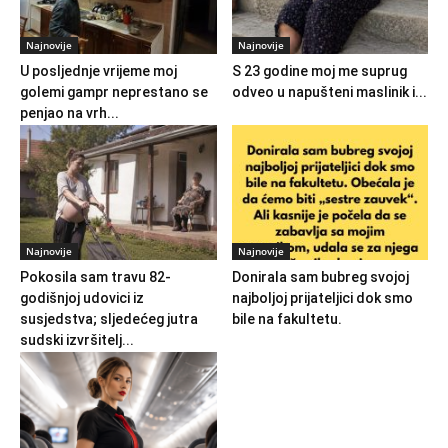
Najnovije
Najnovije
U posljednje vrijeme moj
S 23 godine moj me suprug
golemi gampr neprestano se
odveo u napušteni maslinik i...
penjao na vrh...
Najnovije
Najnovije
Pokosila sam travu 82-
Donirala sam bubreg svojoj
godišnjoj udovici iz
najboljoj prijateljici dok smo
susjedstva; sljedećeg jutra
bile na fakultetu.
sudski izvršitelj...