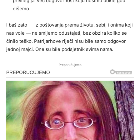
privilegija, već odgovornost koju nosimo dokle god
dišemo.
I baš zato — iz poštovanja prema životu, sebi, i onima koji
nas vole — ne smijemo odustajati, bez obzira koliko se
činilo teško. Patrijarhove riječi nisu bile samo odgovor
jednoj majci. One su bile podsjetnik svima nama.
Preporučujemo