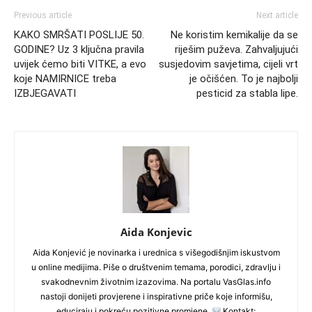
Previous article
Next article
KAKO SMRŠATI POSLIJE 50.
Ne koristim kemikalije da se
GODINE? Uz 3 ključna pravila
riješim puževa. Zahvaljujući
uvijek ćemo biti VITKE, a evo
susjedovim savjetima, cijeli vrt
koje NAMIRNICE treba
je očišćen. To je najbolji
IZBJEGAVATI
pesticid za stabla lipe.
Aida Konjevic
Aida Konjević je novinarka i urednica s višegodišnjim iskustvom
u online medijima. Piše o društvenim temama, porodici, zdravlju i
svakodnevnim životnim izazovima. Na portalu VasGlas.info
nastoji donijeti provjerene i inspirativne priče koje informišu,
educiraju i pokreću pozitivne promjene.
Kontakt: