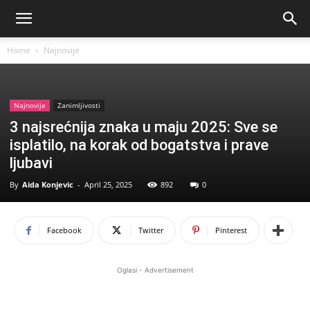
Home
Najnovije
Najnovije
Zanimljivosti
3 najsrećnija znaka u maju 2025: Sve se
isplatilo, na korak od bogatstva i prave
ljubavi
By
Aida Konjevic
-
April 25, 2025
892
0
Facebook
Twitter
Pinterest
Oglasi - Advertisement