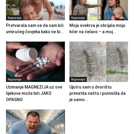
Najnovije
Najnovije
Pretvarala sam se da sam kći
Moja svekrva je obrijala moju
umirućeg čovjeka kako ne bi...
kćer na ćelavo – a moj...
Najnovije
Najnovije
Uzimanje MAGNEZIJA uz ove
Ujutru sam u dvorištu
lijekove može biti JAKO
primetila nešto i pomislila da
OPASNO
je samo...