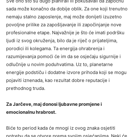
Sve ono što su dugo planirali ili pokušavali da započnu
sada može konačno da dobije oblik. Za one koji trenutno
nemaju stalno zaposlenje, maj može donijeti izuzetno
povoljne prilike za zapošljavanje ili započinjanje nove
profesionalne etape. Najvažnije je što će imati podršku
ljudi iz svog okruženja, bilo da je riječ o prijateljima,
porodici ili kolegama. Ta energija ohrabrenja i
razumijevanja pomoći će im da se osjećaju sigurnije i
odlučnije u novim poduhvatima. Uz to, planetarne
energije podstiču i dodatne izvore prihoda koji se mogu
pojaviti iznenada, kao rezultat dobre reputacije i
prethodnog truda.
Za Jarčeve, maj donosi ljubavne promjene i
emocionalnu hrabrost.
Biće to period kada će mnogi iz ovog znaka osjetiti
potrebu da se otvore prema svojim osjećanjima. Neki će