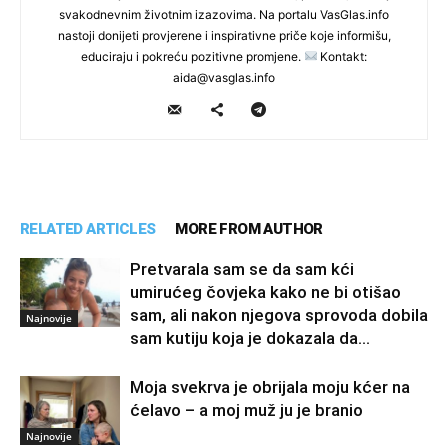
svakodnevnim životnim izazovima. Na portalu VasGlas.info
nastoji donijeti provjerene i inspirativne priče koje informišu,
educiraju i pokreću pozitivne promjene.
Kontakt:
aida@vasglas.info
RELATED ARTICLES
MORE FROM AUTHOR
Pretvarala sam se da sam kći
umirućeg čovjeka kako ne bi otišao
sam, ali nakon njegova sprovoda dobila
Najnovije
sam kutiju koja je dokazala da...
Moja svekrva je obrijala moju kćer na
ćelavo – a moj muž ju je branio
Najnovije