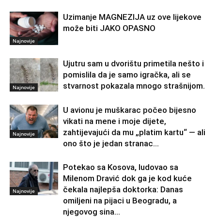
Uzimanje MAGNEZIJA uz ove lijekove
može biti JAKO OPASNO
Najnovije
Ujutru sam u dvorištu primetila nešto i
pomislila da je samo igračka, ali se
stvarnost pokazala mnogo strašnijom.
Najnovije
U avionu je muškarac počeo bijesno
vikati na mene i moje dijete,
zahtijevajući da mu „platim kartu“ — ali
Najnovije
ono što je jedan stranac...
Potekao sa Kosova, ludovao sa
Milenom Dravić dok ga je kod kuće
čekala najlepša doktorka: Danas
Najnovije
omiljeni na pijaci u Beogradu, a
njegovog sina...