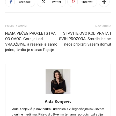
Facebook
Twitter
Pinterest
Previous article
Next article
NEMA VEĆEG PROKLETSTVA
STAVITE OVO KOD VRATA I
OD OVOG: Gore je i od
SVIH PROZORA: Smrdibube se
VRADŽBINE, a rešenje je samo
neće približiti vašem domu!
jedno, tvrdio je starac Pajsije
Aida Konjevic
Aida Konjević je novinarka i urednica s višegodišnjim iskustvom
u online medijima. Piše o društvenim temama, porodici, zdravlju i