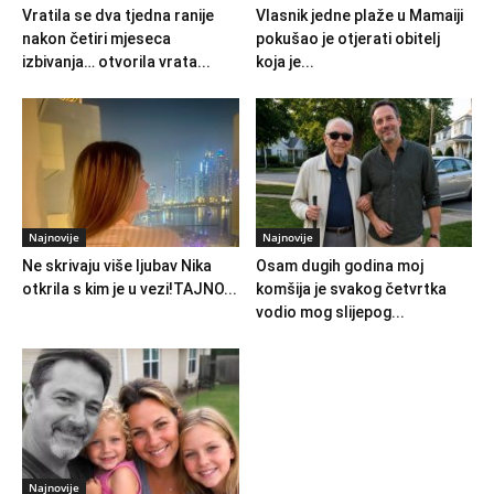
Vratila se dva tjedna ranije
Vlasnik jedne plaže u Mamaiji
nakon četiri mjeseca
pokušao je otjerati obitelj
izbivanja… otvorila vrata...
koja je...
Najnovije
Najnovije
Ne skrivaju više ljubav Nika
Osam dugih godina moj
otkrila s kim je u vezi!TAJNO...
komšija je svakog četvrtka
vodio mog slijepog...
Najnovije