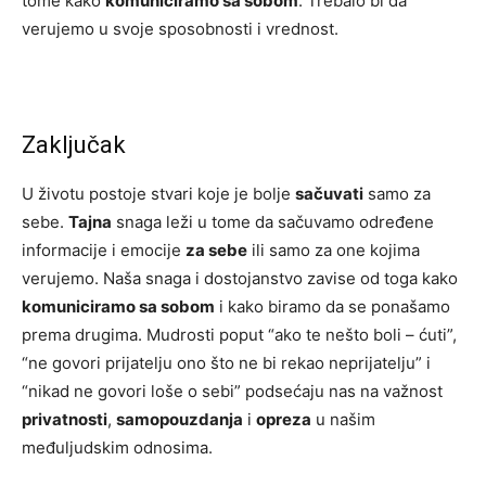
tome kako
komuniciramo sa sobom
. Trebalo bi da
verujemo u svoje sposobnosti i vrednost.
Zaključak
U životu postoje stvari koje je bolje
sačuvati
samo za
sebe.
Tajna
snaga leži u tome da sačuvamo određene
informacije i emocije
za sebe
ili samo za one kojima
verujemo. Naša snaga i dostojanstvo zavise od toga kako
komuniciramo sa sobom
i kako biramo da se ponašamo
prema drugima. Mudrosti poput “ako te nešto boli – ćuti”,
“ne govori prijatelju ono što ne bi rekao neprijatelju” i
“nikad ne govori loše o sebi” podsećaju nas na važnost
privatnosti
,
samopouzdanja
i
opreza
u našim
međuljudskim odnosima.