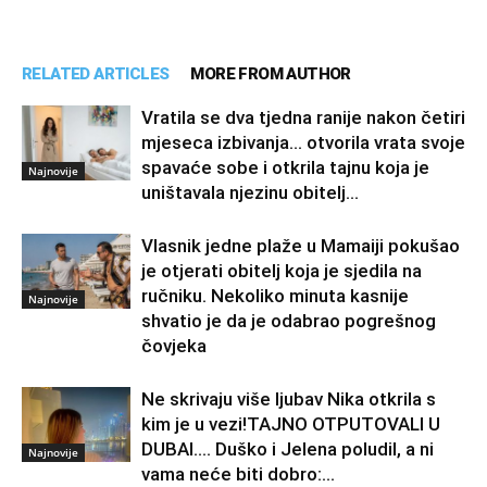
RELATED ARTICLES
MORE FROM AUTHOR
Vratila se dva tjedna ranije nakon četiri
mjeseca izbivanja… otvorila vrata svoje
spavaće sobe i otkrila tajnu koja je
Najnovije
uništavala njezinu obitelj…
Vlasnik jedne plaže u Mamaiji pokušao
je otjerati obitelj koja je sjedila na
ručniku. Nekoliko minuta kasnije
Najnovije
shvatio je da je odabrao pogrešnog
čovjeka
Ne skrivaju više ljubav Nika otkrila s
kim je u vezi!TAJNO OTPUTOVALI U
DUBAI…. Duško i Jelena poludil, a ni
Najnovije
vama neće biti dobro:...