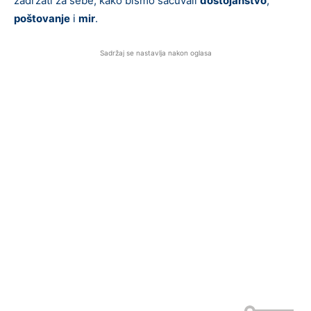
zadržati za sebe, kako bismo sačuvali
dostojanstvo
,
poštovanje
i
mir
.
Sadržaj se nastavlja nakon oglasa