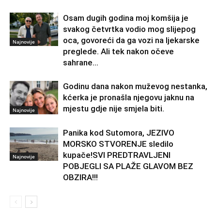
Osam dugih godina moj komšija je
svakog četvrtka vodio mog slijepog
oca, govoreći da ga vozi na ljekarske
Najnovije
preglede. Ali tek nakon očeve
sahrane...
Godinu dana nakon muževog nestanka,
kćerka je pronašla njegovu jaknu na
mjestu gdje nije smjela biti.
Najnovije
Panika kod Sutomora, JEZIVO
MORSKO STVORENJE sledilo
kupače!SVI PREDTRAVLJENI
Najnovije
POBJEGLI SA PLAŽE GLAVOM BEZ
OBZIRA!!!