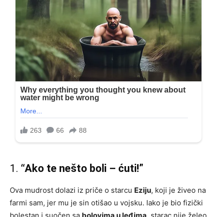
1.
“Ako te nešto boli – ćuti!”
Ova mudrost dolazi iz priče o starcu
Eziju
, koji je živeo na
farmi sam, jer mu je sin otišao u vojsku. Iako je bio fizički
bolestan i suočen sa
bolovima u leđima
, starac nije želeo