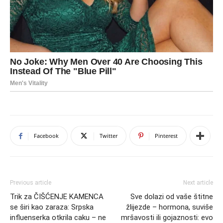
Facebook
Twitter
Pinterest
Previous article
Next article
Trik za ČIŠĆENJE KAMENCA
Sve dolazi od vaše štitne
se širi kao zaraza: Srpska
žlijezde – hormona, suviše
influenserka otkrila caku – ne
mršavosti ili gojaznosti: evo