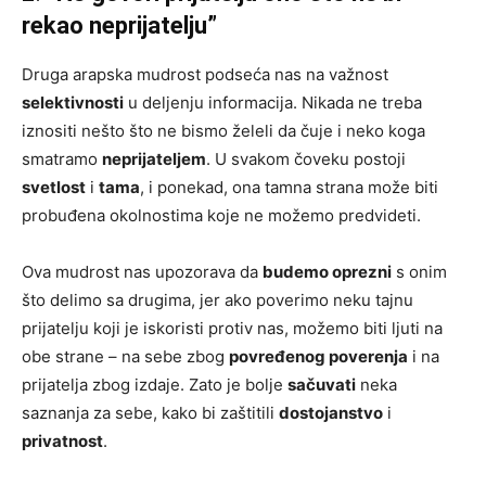
rekao neprijatelju”
Druga arapska mudrost podseća nas na važnost
selektivnosti
u deljenju informacija. Nikada ne treba
iznositi nešto što ne bismo želeli da čuje i neko koga
smatramo
neprijateljem
. U svakom čoveku postoji
svetlost
i
tama
, i ponekad, ona tamna strana može biti
probuđena okolnostima koje ne možemo predvideti.
Ova mudrost nas upozorava da
budemo oprezni
s onim
što delimo sa drugima, jer ako poverimo neku tajnu
prijatelju koji je iskoristi protiv nas, možemo biti ljuti na
obe strane – na sebe zbog
povređenog poverenja
i na
prijatelja zbog izdaje. Zato je bolje
sačuvati
neka
saznanja za sebe, kako bi zaštitili
dostojanstvo
i
privatnost
.