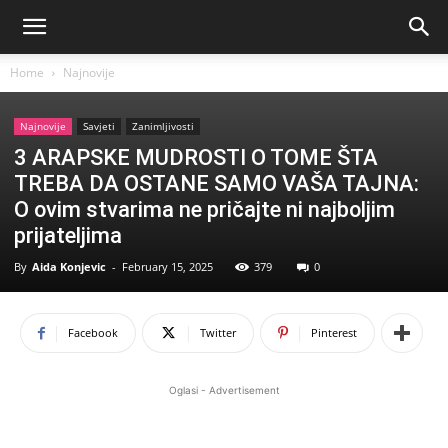
Home
Najnovije
Najnovije
Savjeti
Zanimljivosti
3 ARAPSKE MUDROSTI O TOME ŠTA
TREBA DA OSTANE SAMO VAŠA TAJNA:
O ovim stvarima ne pričajte ni najboljim
prijateljima
By
Aida Konjevic
-
February 15, 2025
379
0
Facebook
Twitter
Pinterest
Oglasi - Advertisement