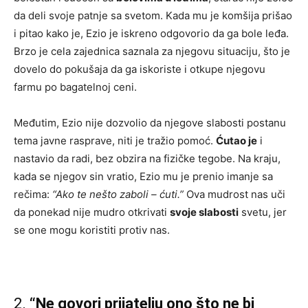
da deli svoje patnje sa svetom. Kada mu je komšija prišao
i pitao kako je, Ezio je iskreno odgovorio da ga bole leđa.
Brzo je cela zajednica saznala za njegovu situaciju, što je
dovelo do pokušaja da ga iskoriste i otkupe njegovu
farmu po bagatelnoj ceni.
Međutim, Ezio nije dozvolio da njegove slabosti postanu
tema javne rasprave, niti je tražio pomoć.
Ćutao je
i
nastavio da radi, bez obzira na fizičke tegobe. Na kraju,
kada se njegov sin vratio, Ezio mu je prenio imanje sa
rečima:
“Ako te nešto zaboli – ćuti.”
Ova mudrost nas uči
da ponekad nije mudro otkrivati
svoje slabosti
svetu, jer
se one mogu koristiti protiv nas.
2.
“Ne govori prijatelju ono što ne bi