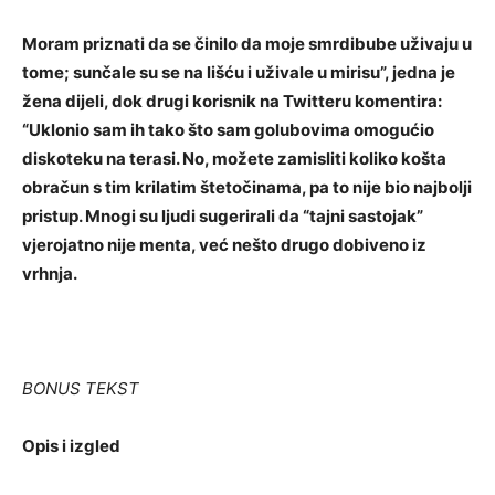
Moram priznati da se činilo da moje smrdibube uživaju u
tome; sunčale su se na lišću i uživale u mirisu”, jedna je
žena dijeli, dok drugi korisnik na Twitteru komentira:
“Uklonio sam ih tako što sam golubovima omogućio
diskoteku na terasi. No, možete zamisliti koliko košta
obračun s tim krilatim štetočinama, pa to nije bio najbolji
pristup. Mnogi su ljudi sugerirali da “tajni sastojak”
vjerojatno nije menta, već nešto drugo dobiveno iz
vrhnja.
BONUS TEKST
Opis i izgled