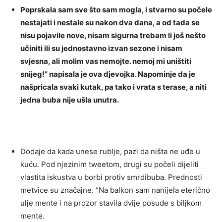
Poprskala sam sve što sam mogla, i stvarno su počele
nestajati i nestale su nakon dva dana, a od tada se
nisu pojavile nove, nisam sigurna trebam li još nešto
učiniti ili su jednostavno izvan sezone i nisam
svjesna, ali molim vas nemojte. nemoj mi uništiti
snijeg!” napisala je ova djevojka. Napominje da je
našpricala svaki kutak, pa tako i vrata s terase, a niti
jedna buba nije ušla unutra.
Dodaje da kada unese rublje, pazi da ništa ne uđe u
kuću. Pod njezinim tweetom, drugi su počeli dijeliti
vlastita iskustva u borbi protiv smrdibuba. Prednosti
metvice su značajne. “Na balkon sam nanijela eterično
ulje mente i na prozor stavila dvije posude s biljkom
mente.