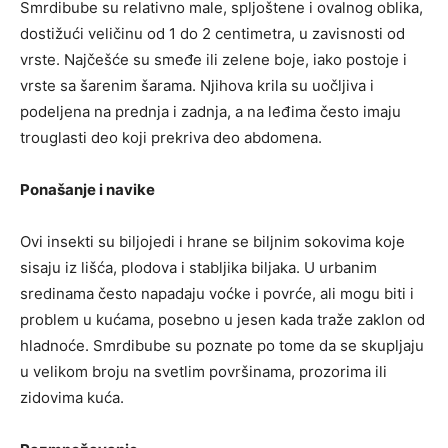
Smrdibube su relativno male, spljoštene i ovalnog oblika,
dostižući veličinu od 1 do 2 centimetra, u zavisnosti od
vrste. Najčešće su smeđe ili zelene boje, iako postoje i
vrste sa šarenim šarama. Njihova krila su uočljiva i
podeljena na prednja i zadnja, a na leđima često imaju
trouglasti deo koji prekriva deo abdomena.
Ponašanje i navike
Ovi insekti su biljojedi i hrane se biljnim sokovima koje
sisaju iz lišća, plodova i stabljika biljaka. U urbanim
sredinama često napadaju voćke i povrće, ali mogu biti i
problem u kućama, posebno u jesen kada traže zaklon od
hladnoće. Smrdibube su poznate po tome da se skupljaju
u velikom broju na svetlim površinama, prozorima ili
zidovima kuća.