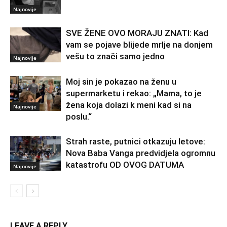
Najnovije
SVE ŽENE OVO MORAJU ZNATI: Kad
vam se pojave blijede mrlje na donjem
vešu to znači samo jedno
Najnovije
Moj sin je pokazao na ženu u
supermarketu i rekao: „Mama, to je
žena koja dolazi k meni kad si na
Najnovije
poslu.“
Strah raste, putnici otkazuju letove:
Nova Baba Vanga predvidjela ogromnu
katastrofu OD OVOG DATUMA
Najnovije
LEAVE A REPLY