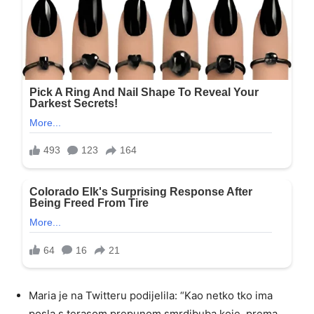
Maria je na Twitteru podijelila: “Kao netko tko ima
posla s terasom prepunom smrdibuba koje, prema