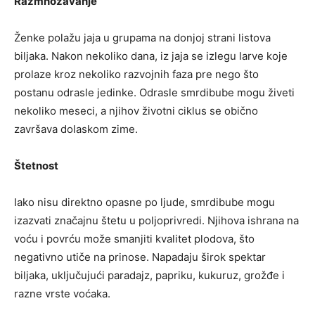
Razmnožavanje
Ženke polažu jaja u grupama na donjoj strani listova
biljaka. Nakon nekoliko dana, iz jaja se izlegu larve koje
prolaze kroz nekoliko razvojnih faza pre nego što
postanu odrasle jedinke. Odrasle smrdibube mogu živeti
nekoliko meseci, a njihov životni ciklus se obično
završava dolaskom zime.
Štetnost
Iako nisu direktno opasne po ljude, smrdibube mogu
izazvati značajnu štetu u poljoprivredi. Njihova ishrana na
voću i povrću može smanjiti kvalitet plodova, što
negativno utiče na prinose. Napadaju širok spektar
biljaka, uključujući paradajz, papriku, kukuruz, grožđe i
razne vrste voćaka.