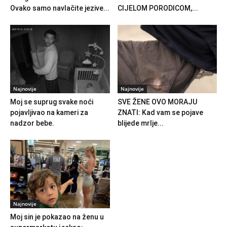
Ovako samo navlačite jezive...
CIJELOM PORODICOM,...
Najnovije
Najnovije
Moj se suprug svake noći
SVE ŽENE OVO MORAJU
pojavljivao na kameri za
ZNATI: Kad vam se pojave
nadzor bebe.
blijede mrlje...
Najnovije
Moj sin je pokazao na ženu u