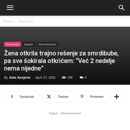
Home
Najnovije
Najnovije
Savjeti
Zanimljivosti
Žena otkrila trajno rešenje za smrdibube,
pa sve šokirala otkrićem: “Već 2 nedelje
nema nijedne”
By
Aida Konjevic
-
April 27, 2025
338
0
Facebook
Twitter
Pinterest
Oglasi - Advertisement