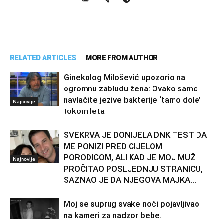
RELATED ARTICLES
MORE FROM AUTHOR
Ginekolog Milošević upozorio na
ogromnu zabludu žena: Ovako samo
navlačite jezive bakterije ‘tamo dole’
Najnovije
tokom leta
SVEKRVA JE DONIJELA DNK TEST DA
ME PONIZI PRED CIJELOM
PORODICOM, ALI KAD JE MOJ MUŽ
Najnovije
PROČITAO POSLJEDNJU STRANICU,
SAZNAO JE DA NJEGOVA MAJKA...
Moj se suprug svake noći pojavljivao
na kameri za nadzor bebe.