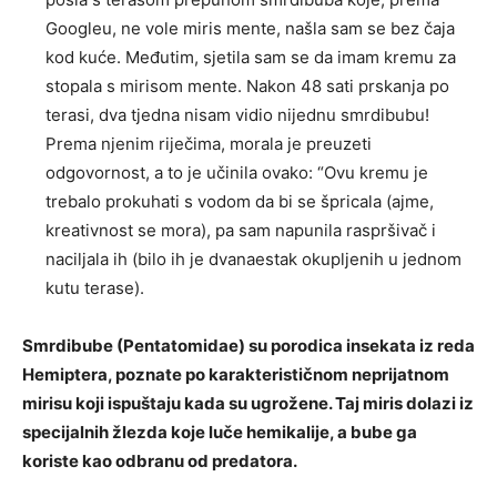
Googleu, ne vole miris mente, našla sam se bez čaja
kod kuće. Međutim, sjetila sam se da imam kremu za
stopala s mirisom mente. Nakon 48 sati prskanja po
terasi, dva tjedna nisam vidio nijednu smrdibubu!
Prema njenim riječima, morala je preuzeti
odgovornost, a to je učinila ovako: “Ovu kremu je
trebalo prokuhati s vodom da bi se špricala (ajme,
kreativnost se mora), pa sam napunila raspršivač i
naciljala ih (bilo ih je dvanaestak okupljenih u jednom
kutu terase).
Smrdibube (Pentatomidae) su porodica insekata iz reda
Hemiptera, poznate po karakterističnom neprijatnom
mirisu koji ispuštaju kada su ugrožene. Taj miris dolazi iz
specijalnih žlezda koje luče hemikalije, a bube ga
koriste kao odbranu od predatora.