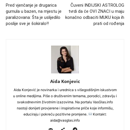
Pred vjenčanje je drugarica
Čuveni INDIJSKI ASTROLOG
gurnula u bazen, na mjestu je
tvrdi da će OVI ZNACI u maju
paralizovana: Šta je uslijedilo
konačno odbaciti MUKU koja ih
poslije sve je šokiralo!!
prati od rođenja
Aida Konjevic
Aida Konjević je novinarka i urednica s višegodišnjim iskustvom
u online medijima. Piše o društvenim temama, porodici, zdravlju i
svakodnevnim životnim izazovima. Na portalu VasGlas.info
nastoji donijeti provjerene i inspirativne priče koje informišu,
educiraju i pokreću pozitivne promjene.
Kontakt:
aida@vasglas.info