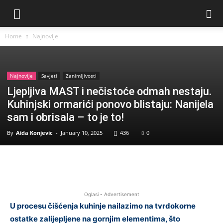
Home
Najnovije
Najnovije
Savjeti
Zanimljivosti
Ljepljiva MAST i nečistoće odmah nestaju.
Kuhinjski ormarići ponovo blistaju: Nanijela
sam i obrisala – to je to!
By
Aida Konjevic
-
January 10, 2025
436
0
Facebook
Twitter
Pinterest
Oglasi - Advertisement
U procesu čišćenja kuhinje nailazimo na tvrdokorne
ostatke zalijepljene na gornjim elementima, što