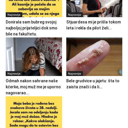
Najnovije
Najnovije
Donirala sam bubreg svojoj
Stjuardesa mi je prišla tokom
najboljoj prijateljici dok smo
leta i rekla da pilot želi...
bile na fakultetu.
Najnovije
Najnovije
Odmah nakon sahrane naše
Bele grudvice u jajetu: šta to
kćerke, moj muž me je uporno
zaista znači i da li...
nagovarao...