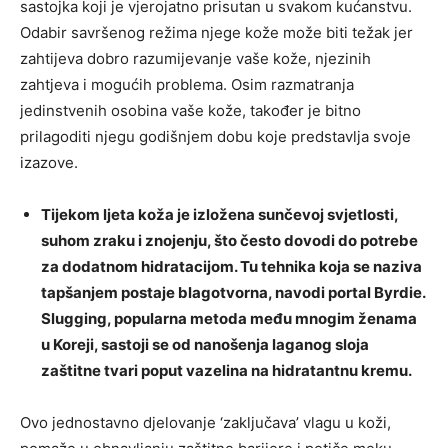
sastojka koji je vjerojatno prisutan u svakom kućanstvu.
Odabir savršenog režima njege kože može biti težak jer
zahtijeva dobro razumijevanje vaše kože, njezinih
zahtjeva i mogućih problema. Osim razmatranja
jedinstvenih osobina vaše kože, također je bitno
prilagoditi njegu godišnjem dobu koje predstavlja svoje
izazove.
Tijekom ljeta koža je izložena sunčevoj svjetlosti,
suhom zraku i znojenju, što često dovodi do potrebe
za dodatnom hidratacijom. Tu tehnika koja se naziva
tapšanjem postaje blagotvorna, navodi portal Byrdie.
Slugging, popularna metoda među mnogim ženama
u Koreji, sastoji se od nanošenja laganog sloja
zaštitne tvari poput vazelina na hidratantnu kremu.
Ovo jednostavno djelovanje ‘zaključava’ vlagu u koži,