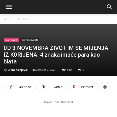
Home
Najnovije
Najnovije
Zanimljivosti
0D 3 NOVEMBRA ŽIVOT IM SE MIJENJA
IZ K0RIJENA: 4 znaka imaće para kao
blata
By
Aida Konjevic
-
November 2, 2024
560
0
Facebook
Twitter
Pinterest
Oglasi - Advertisement