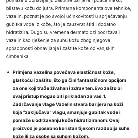
pomaže u obnavljanju zaštitne barijere i potiče meku,
blistavu kožu do jutra. Primarna komponenta ove tehnike,
vazelin, poznat je po svojoj učinkovitosti u sprječavanju
gubitka vode iz kože, što je zauzvrat štiti i dodatno
hidratizira. Dugo su vremena dermatolozi podržavali
vazelin kao rješenje za suhu kožu zbog njegove
sposobnosti obnavljanja i zaštite kože od vanjskih
čimbenika.
Primjena vazelina povećava elastičnost kože,
glatkoću i zaštitu, što ga čini fantastičnom opcijom
za one koji traže živahan i zdrav ten. Evo zašto bi
ovaj pristup mogao biti prikladan za vas. 1.
Zadržavanje vlage Vazelin stvara barijeru na koži
koja “zaključava” vlagu, smanjuje gubitak vode i
pomaže u održavanju kože hidratiziranom. Ovaj
proizvod je posebno koristan tijekom razdoblja suhe
kože ili za osobe sa suhom kožom.