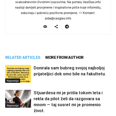
svakodnevnim životnim izazovima. Na portalu VasGlas.info
nastoji donijeti provjerene i inspirativne priče koje informišu,
educiraju i pokreću pozitivne promjene.
Kontakt:
aida@vasglas.info
RELATED ARTICLES
MORE FROM AUTHOR
Donirala sam bubreg svojoj najboljoj
prijateljici dok smo bile na fakultetu.
Najnovije
Stjuardesa mi je prišla tokom leta i
rekla da pilot želi da razgovara sa
mnom — taj susret mi je promenio
Najnovije
život.