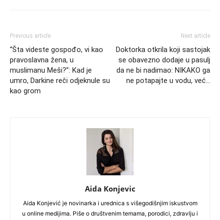
Previous article
Next article
“Šta videste gospođo, vi kao
Doktorka otkrila koji sastojak
pravoslavna žena, u
se obavezno dodaje u pasulj
muslimanu Meši?”: Kad je
da ne bi nadimao: NIKAKO ga
umro, Darkine reči odjeknule su
ne potapajte u vodu, već…
kao grom
Aida Konjevic
Aida Konjević je novinarka i urednica s višegodišnjim iskustvom
u online medijima. Piše o društvenim temama, porodici, zdravlju i