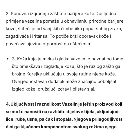
2. Ponovna izgradnja zaštitne barijere kože Dosljedna
primjena vazelina pomaže u obnavljanju prirodne barijere
kože, štiteći je od vanjskih čimbenika poput suhog zraka,
zagađivača i iritansa. To potiče brži oporavak kože i
povećava njezinu otpornost na oštećenja.
3. Koža koja je meka i glatka Vazelin je poznat po tome
što omekšava i zaglađuje kožu, što je razlog zašto ga
brojne Korejke uključuju u svoje rutine njege kože.
Ovaj jednostavan dodatak može značajno poboljšati
izgled kože, pružajući zdrav i blistav sjaj.
4. Uključivost i raznolikost Vazelin je jeftin proizvod koji
se može nanositi na različite dijelove tijela, uključujući
lice, ruke, usne, pa čak i stopala. Njegova prilagodljivost
čini ga ključnom komponentom svakog režima njege