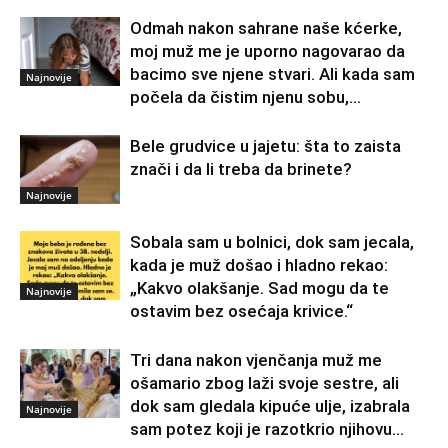
Odmah nakon sahrane naše kćerke,
moj muž me je uporno nagovarao da
bacimo sve njene stvari. Ali kada sam
Najnovije
počela da čistim njenu sobu,...
Bele grudvice u jajetu: šta to zaista
znači i da li treba da brinete?
Najnovije
Sobala sam u bolnici, dok sam jecala,
kada je muž došao i hladno rekao:
„Kakvo olakšanje. Sad mogu da te
Najnovije
ostavim bez osećaja krivice.“
Tri dana nakon vjenčanja muž me
ošamario zbog laži svoje sestre, ali
dok sam gledala kipuće ulje, izabrala
Najnovije
sam potez koji je razotkrio njihovu...