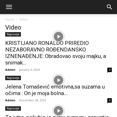
Home
Video
Video
Najnovije
KRISTIJANO RONALDO PRIREDIO
NEZABORAVNO ROĐENDANSKO
IZNENAĐENJE: Obradovao svoju majku, a
snimak...
Admin
-
January 6, 2024
0
Najnovije
Jelena Tomašević emotivna,sa suzama u
očima : On je moja bolna...
Admin
-
December 28, 2023
0
Najnovije