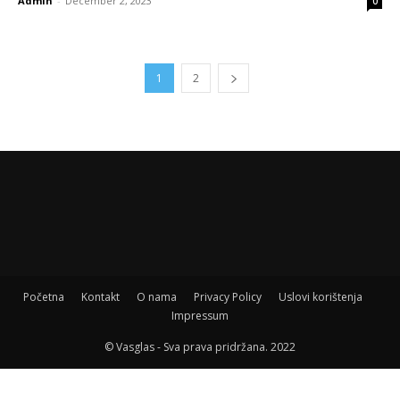
Admin
-
December 2, 2023
0
1
2
Početna
Kontakt
O nama
Privacy Policy
Uslovi korištenja
Impressum
© Vasglas - Sva prava pridržana. 2022