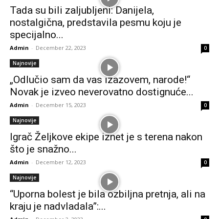
Tada su bili zaljubljeni: Danijela,
nostalgična, predstavila pesmu koju je
specijalno...
Admin
-
December 22, 2023
0
Najnovije
„Odlučio sam da vas izazovem, narode!“
Novak je izveo neverovatno dostignuće...
Admin
-
December 15, 2023
0
Najnovije
Igrač Željkove ekipe iznet je s terena nakon
što je snažno...
Admin
-
December 12, 2023
0
Najnovije
“Uporna bolest je bila ozbiljna pretnja, ali na
kraju je nadvladala”:...