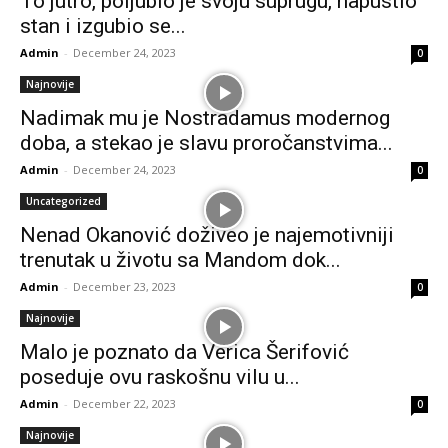
To jutro, poljubio je svoju suprugu, napustio
stan i izgubio se...
Admin
-
December 24, 2023
0
Najnovije
Nadimak mu je Nostradamus modernog
doba, a stekao je slavu proročanstvima...
Admin
-
December 24, 2023
0
Uncategorized
Nenad Okanović doživeo je najemotivniji
trenutak u životu sa Mandom dok...
Admin
-
December 23, 2023
0
Najnovije
Malo je poznato da Verica Šerifović
poseduje ovu raskošnu vilu u...
Admin
-
December 22, 2023
0
Najnovije